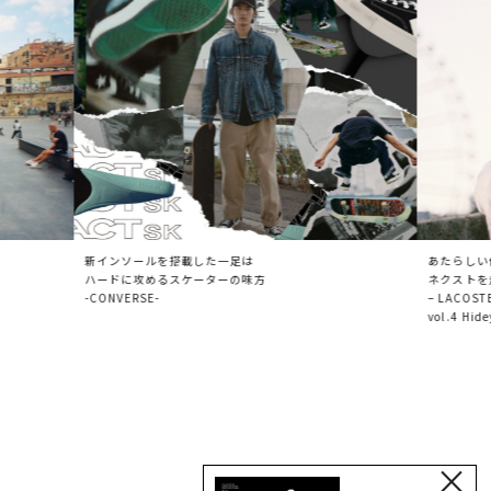
新インソールを搭載した一足は
あたらしい
ハードに攻めるスケーターの味方
ネクストを
-CONVERSE-
– LACOSTE
vol.4 Hide
×