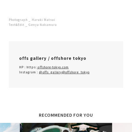
Photograph _ Haruki Matsui
Text&Edit _ Genya Nakamura
offs gallery / offshore tokyo
HP : https:
offshore-tokyo.com
Instagram :
@offs_gallery
@offshore_tokyo
RECOMMENDED FOR YOU