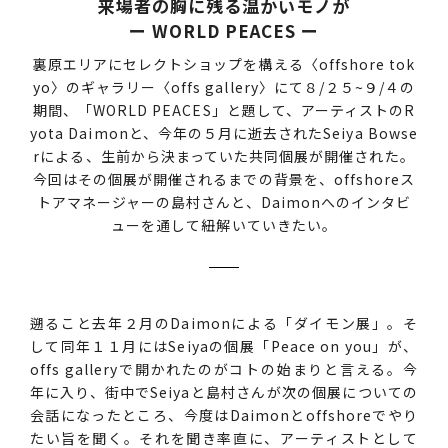
来場者の胸に残る温かいモノが
ー WORLD PEACES ー
裏原エリアにセレクトショップを構える〈offshore tok
yo〉のギャラリー〈offs gallery〉にて８/２５~９/４の
期間、「WORLD PEACES」と題して、アーティストのR
yota Daimonと、今年の５月に逝去されたSeiya Bowse
rによる、生前から決まっていた共同個展が開催された。
今回はその個展が開催されるまでの背景を、offshoreス
トアマネージャーの島村さんと、Daimonへのインタビ
ューを通して紐解いていきたい。
遡ること去年２月のDaimonによる「ダイモン展」。そ
して同年１１月にはSeiyaの個展「Peace on you」が、
offs galleryで開かれたのがコトの始まりと言える。今
年に入り、街中でSeiyaと島村さんが次の個展についての
会話になったところ、今度はDaimonとoffshoreでやり
たい旨を聞く。それを聞き率直に、アーティストとして