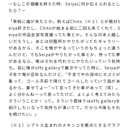
ーもしこの個展を終えた時、Seiyaに何か伝えられるとし
たら？ー
「単純に誰が来たとか。例えばChito（※１）とか絶対S
eiya好きだし、Chitoが始まる前に二回も来てくれて、S
eiyaの作品全部写真撮ってた事とか。そんなの本人嬉し
いだろうし。あとは何箇所かやりたがってたギャラリー
があるから、そこを俺がやるっていうのもちょっと違う
んだけど、でもSeiyaがやりたかった事とか、持ってた夢
があるなら、俺はそれを代わりにやりたいっていう気持
ち。前に俺がoffs galleryで展示やってた時に、Seiyaが
子年で俺が丑年なんだけど、“干支で牛の背中にネズミが
乗って、ゴール手前で降りてゴールしたっていう話があ
るから、乗せてよー”って言ってきた事があって（笑）。
よく分かんねーって思ってたけど、よくよく考えてみたら
そういうことか！って。そういう意味ではoffs galleryを
紹介したいなって気持ちが湧いてて。だから今後もそれ
を続けたい。」
（※１）シアトル生まれのメキシコを拠点とするグラフ