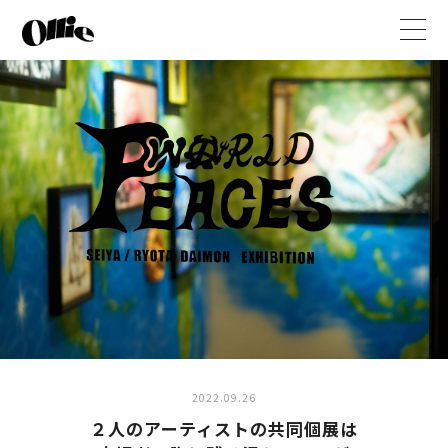
t
o
g
g
l
e
n
a
v
i
g
a
t
i
o
n
2022.09.26
２人のアーティストの共同個展は