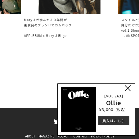
Mary J が歩んだ３０年間が
スタイルと
東京発のブランドでカムバック
自分だけが
vol.1 Shu
APPLEBUM x Mary J Blige
– JANSPO
×
【VOL.263】
Ollie
¥3,000
（税込）
購入はこちら
ABOUT
MAGAZINE
RECRUIT
CONTACT
PRIVACY POLICY