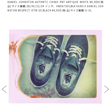
DANIEL JOHNSTON AUTHNTC CHINO PNT ANTIQUE WHITE ¥9,900(税
込)サイズ展開:28/30/32/34 インチ、VN0A7SOLBLK VANS X DANIEL JOH
NSTON RESPECT OTW SS BLACK ¥4,950(税 込)サイズ展開:S~XL