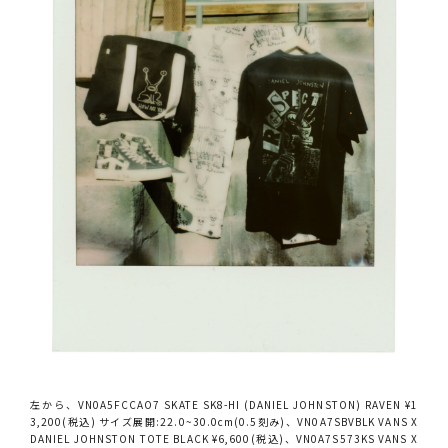
左から、VN0A5FCCAO7 SKATE SK8-HI (DANIEL JOHNSTON) RAVEN ¥1
3,200(税込) サイズ展開:22.0~30.0cm(0.5刻み)、VN0A7SBVBLK VANS X
DANIEL JOHNSTON TOTE BLACK ¥6,600(税込)、VN0A7S573KS VANS X