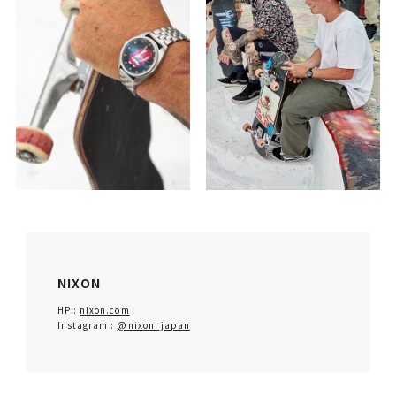
NIXON
HP :
nixon.com
Instagram :
@nixon_japan