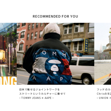
RECOMMENDED FOR YOU
日米で魅せるジョイントワークを
フッドのカ
ストリートというカルチャーに乗せて
Chris
– TOMMY JEANS ✕ AAPE –
– UNION 