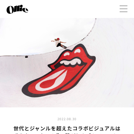
t
o
g
g
l
e
n
a
v
i
g
a
t
i
o
n
2022.08.30
世代とジャンルを超えたコラボビジュアルは