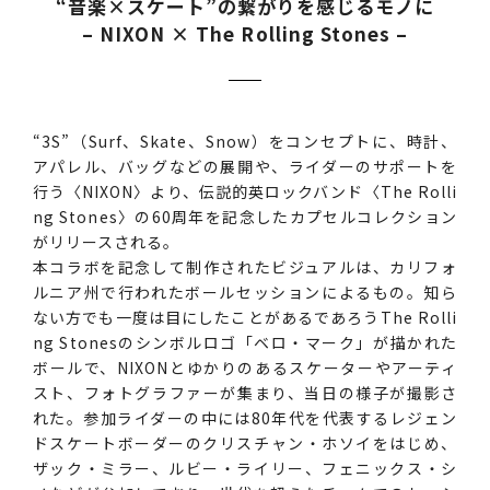
“音楽×スケート”の繋がりを感じるモノに
– NIXON × The Rolling Stones –
“3S”（Surf、Skate、Snow）をコンセプトに、時計、
アパレル、バッグなどの展開や、ライダーのサポートを
行う〈NIXON〉より、伝説的英ロックバンド〈The Rolli
ng Stones〉の60周年を記念したカプセルコレクション
がリリースされる。
本コラボを記念して制作されたビジュアルは、カリフォ
ルニア州で行われたボールセッションによるもの。知ら
ない方でも一度は目にしたことがあるであろうThe Rolli
ng Stonesのシンボルロゴ「ベロ・マーク」が描かれた
ボールで、NIXONとゆかりのあるスケーターやアーティ
スト、フォトグラファーが集まり、当日の様子が撮影さ
れた。参加ライダーの中には80年代を代表するレジェン
ドスケートボーダーのクリスチャン・ホソイをはじめ、
ザック・ミラー、ルビー・ライリー、フェニックス・シ