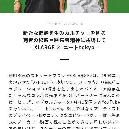
FASHION
2021.04.13
新たな価値を生みカルチャーを創る
両者の根底＝開拓者精神に共鳴して
– XLARGE × ニートtokyo –
説明不要のストリートブランド<XLARGE>は、1994年に
実現させた“X-FUCT”を皮切りに、いまや当たり前の“コ
ラボレーション“の概念を創り出したパイオニア的存在
だ。そんなコラボの先駆者が今回パートナーに選んだの
は、ヒップホップカルチャーを中心に発信するYouTube
チャンネル、ニートtokyo。楽曲ではなくアーティスト
のプライベート&マニアックなエピソードを、一問一答形
式のノーカット動画で観ることができる、新しいメディ
アの先駆けだ。スケーターの吉岡賢人やお笑い芸人も出