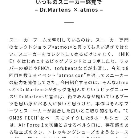
いつものスニーカー感覚で
– Dr.Martens × atmos –
スニーカーブームを牽引しているのは、スニーカー専門
のセレクトショップ<atmos>と言っても言い過ぎではな
い。スニーカーをセレクトして売るだけじゃなく、〈NIK
E〉をはじめとするビッグブランドとコラボしたり、ラッ
パーの般若やFNCY、tofubeatsなどが出演し、今年で8
回目を数えるイベント“atmos con”を通してスニーカー
の魅力を発信してきた。今回紹介するのは、そんなatmo
sと<Dr.Martens>がタッグを組んだというビッグニュー
ス!! Dr.Martensと言えば、街でみんなが履いているブー
ツを思い浮かべる人が多いと思うけど、本作はそんなブ
ーツとスニーカーが融合した良いとこ取り的なもの。“C
OMBS TECH”をベースにメイクした8ホールシューズ
は、Air Force 1を彷彿とさせるベルクロに、存在感のあ
る独立式のタン、トレッキングシューズのようなレース