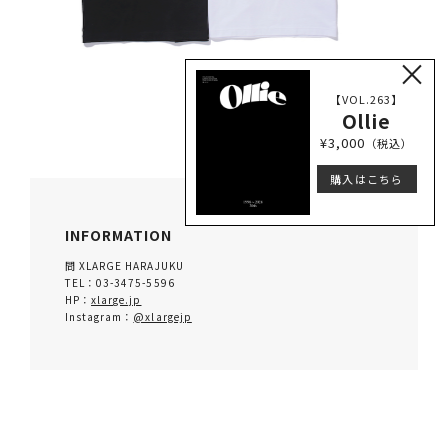
×
【VOL.263】
Ollie
¥3,000
（税込）
購入はこちら
INFORMATION
問 XLARGE HARAJUKU
TEL：03-3475-5596
HP：
xlarge.jp
Instagram：
@xlargejp