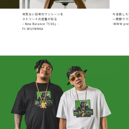
何気ない日常のワンシーンを
今注目した
ストリートの定番が彩る
一夜限りで
– New Balance『550』-
-WWW pre
Ft.WILYWNKA