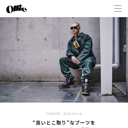
t
o
g
g
l
e
n
a
v
i
g
a
t
i
o
n
FASHION
2021.04.16
“良いとこ取り”なブーツを