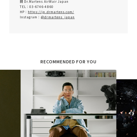
問 Dr.Martens AirWair Japan
TEL：03-6746-4860
HP：
https://jp.drmartens.com/
Instagram：
@drmartens_japan
RECOMMENDED FOR YOU