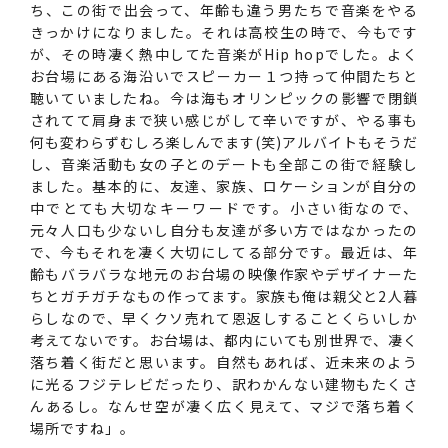
ち、この街で出会って、年齢も違う男たちで音楽をやる
きっかけになりました。それは高校生の時で、今もです
が、その時凄く熱中してた音楽がHip hopでした。よく
お台場にある海沿いでスピーカー１つ持って仲間たちと
聴いていましたね。今は海もオリンピックの影響で閉鎖
されてて肩身まで狭い感じがして辛いですが、やる事も
何も変わらずむしろ楽しんでます(笑)アルバイトもそうだ
し、音楽活動も女の子とのデートも全部この街で経験し
ました。基本的に、友達、家族、ロケーションが自分の
中でとても大切なキーワードです。小さい街なので、
元々人口も少ないし自分も友達が多い方ではなかったの
で、今もそれを凄く大切にしてる部分です。最近は、年
齢もバラバラな地元のお台場の映像作家やデザイナーた
ちとガチガチなもの作ってます。家族も俺は親父と2人暮
らしなので、早くクソ売れて恩返しすることくらいしか
考えてないです。お台場は、都内にいても別世界で、凄く
落ち着く街だと思います。自然もあれば、近未来のよう
に光るフジテレビだったり、訳わかんない建物もたくさ
んあるし。なんせ空が凄く広く見えて、マジで落ち着く
場所ですね」。