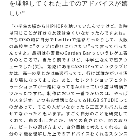
を理解してくれた上でのアドバイスが嬉
しい”
「小学生の頃からHIPHOPを聴いていたんですけど、当時
は同じことが好きな友達は全くいなかったんですよね。
でも中3の時に自分でTwitterで連絡とったりして、大阪
の高校生に”クラブに遊びに行きたい”って言って行った
んですよ。最初は心斎橋のGarden Barっていうレゲエ寄
りのところで。当たり前ですけど、中学生なんで超アウ
ェーでした(笑)。 姫路にあるCASSIDYっていうクラブと
かは、高一の夏とかは毎週行ってて、行けば誰かがいる溜
まり場になってました。あと、セレクトショップとタト
ゥーショップが一緒になってるAuliiっていう店は結構ア
ツかったですね。制作において一番でかいのは、やっぱ
りスタジオ。いつもお世話になってるHLGB STUDIOって
のがあって、そこの人がいなかったら正直アルバムも出
せてなかったと思います。すごく自分のことを研究して
くれて、声の出し方とか、語呂の良さとか、間の取り
方、ビートの選び方まで、自分目線で考えてくれる。自
分の才能を理解した上でのアドバイスをくれるスタンス