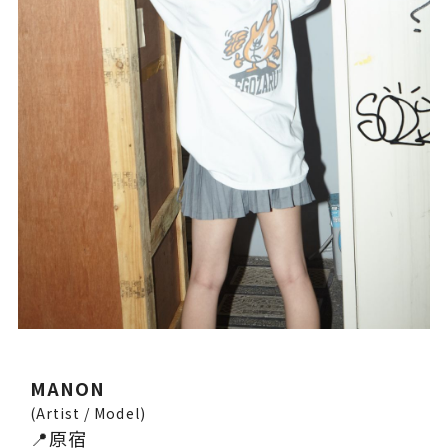
MANON
(Artist / Model)
📍原宿