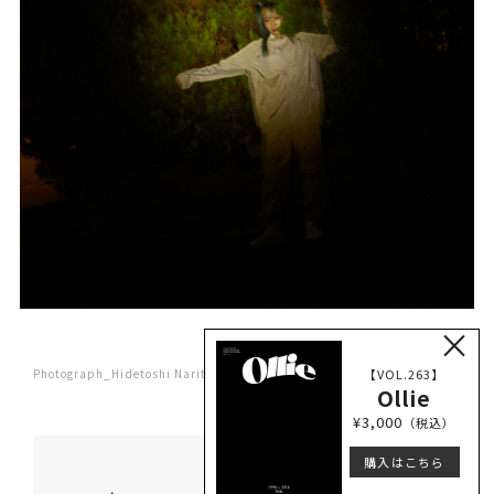
×
【VOL.263】
Photograph_Hidetoshi Narita
Ollie
¥3,000
（税込）
購入はこちら