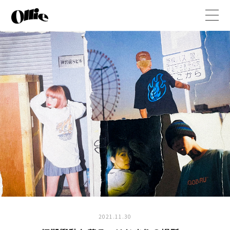
t
o
g
g
l
e
n
a
v
i
g
a
t
i
o
n
2021.11.30