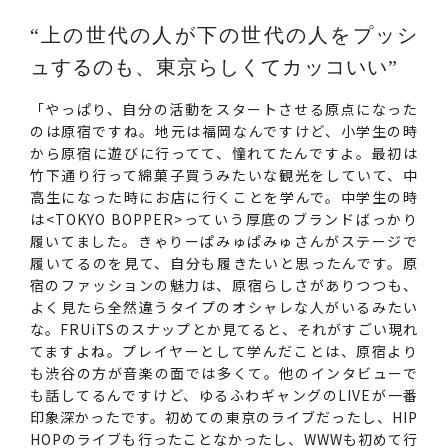
“上の世代の人が下の世代の人をプッシ
ュするのも、東京らしくてカッコいい”
「やっぱり、自分の活動をスタートさせる原点になった
のは原宿ですね。地元は福岡なんですけど、小学生の時
から原宿に遊びに行ってて、憧れてたんですよ。最初は
竹下通り行って綿菓子買うみたいな観光をしていて、中
高生になった時にお店に行くことを学んで。中学生の時
は<TOKYO BOPPER>っていう厚底のブランドばっかり
履いてました。きゃりーぱみゅぱみゅさんがステージで
履いてるのを見て、自分も履きたいと思ったんです。原
宿のファッションの魅力は、原宿らしさがありつつも、
よく見たら全然違うタイプのオシャレな人がいるみたい
な。FRUiTSのスナップとか見てると、それがすごい現れ
てますよね。プレイヤーとして学んだことは、原宿より
も渋谷の方が音楽の面では多くて。他のインタビューで
も話してるんですけど、ゆるふわギャングのLIVEが一番
印象深かったです。初めての東京のライブだったし、HIP
HOPのライブも行ったことなかったし、WWWも初めて行