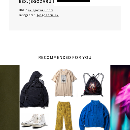
EEX.(EGOZARU EX.)
URL：
ex.egozaru.com
Instgram：
@egozaru_ex
RECOMMENDED FOR YOU