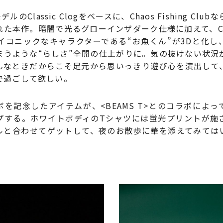
デルのClassic Clogをベースに、Chaos Fishing Cl
た本作。暗闇で光るグローインザダーク仕様に加えて、Chaos
のアイコニックなキャラクターである“お魚くん”が3Dと化
まうような“らしさ”全開の仕上がりに。気の抜けない状況
んなときだからこそ足元から思いっきり遊び心を演出して
で過ごして欲しい。
を記念したアイテムが、<BEAMS T>とのコラボによっ
プする。ホワイトボディのTシャツには蛍光プリントが施
ルと合わせてゲットして、夜のお散歩に華を添えてみては