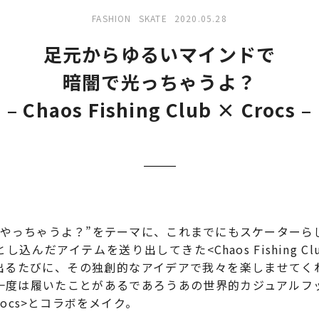
FASHION
SKATE
2020.05.28
足元からゆるいマインドで
暗闇で光っちゃうよ？
– Chaos Fishing Club × Crocs –
にやっちゃうよ？”をテーマに、これまでにもスケーターら
し込んだアイテムを送り出してきた<Chaos Fishing Cl
出るたびに、その独創的なアイデアで我々を楽しませてく
一度は履いたことがあるであろうあの世界的カジュアルフ
rocs>とコラボをメイク。