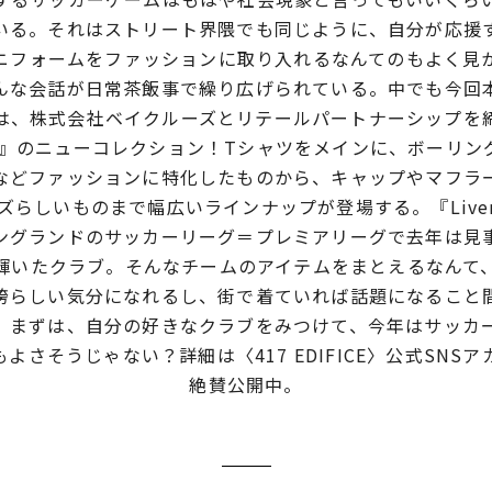
いる。それはストリート界隈でも同じように、自分が応援
ニフォームをファッションに取り入れるなんてのもよく見
んな会話が日常茶飯事で繰り広げられている。中でも今回
は、株式会社ベイクルーズとリテールパートナーシップを締
l FC』のニューコレクション！Tシャツをメインに、ボーリ
などファッションに特化したものから、キャップやマフラ
ズらしいものまで幅広いラインナップが登場する。『Liverpo
ングランドのサッカーリーグ＝プレミアリーグで去年は見
輝いたクラブ。そんなチームのアイテムをまとえるなんて
誇らしい気分になれるし、街で着ていれば話題になること
。まずは、自分の好きなクラブをみつけて、今年はサッカ
よさそうじゃない？詳細は〈417 EDIFICE〉公式SNS
絶賛公開中。