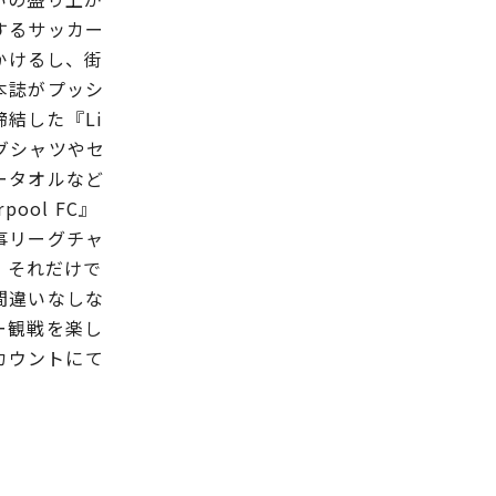
するサッカー
かけるし、街
本誌がプッシ
結した『Li
ングシャツやセ
ータオルなど
ol FC』
事リーグチャ
、それだけで
間違いなしな
ー観戦を楽し
アカウントにて