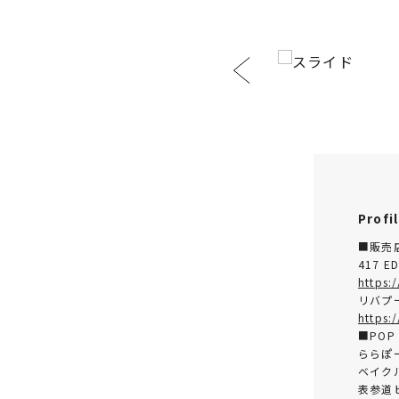
Profi
■販売
417 
https:
リバプ
https:
■POP 
ららぽー
ベイクル
表参道