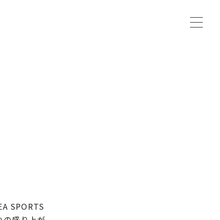
t
o
g
g
l
e
n
a
v
i
g
a
t
i
o
n
 SPORTS
いの盛り上が