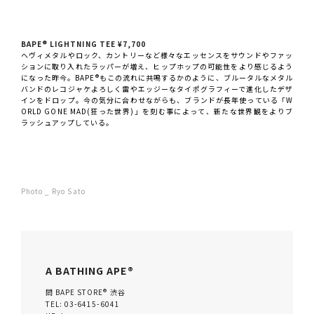
BAPE®︎ LIGHTNING TEE ¥7,700
ヘヴィメタルやロック、カントリーなど様々なエッセンスをサウンドやファッ
ションに取り入れたラッパーが増え、ヒップホップの可能性をより感じるよう
になった昨今。BAPE®︎もこの流れに共鳴するかのように、ブルータルなメタル
バンドのレコジャケよろしく雷やエッジーなタイポグラフィーで進化したデザ
インをドロップ。今の気分に合わせながらも、ブランドが長年使っている「W
ORLD GONE MAD(狂った世界)」を刻む事によって、新たな世界観をよりブ
ラッシュアップしている。
Photo _ Ryo Sato
A BATHING APE®︎
問 BAPE STORE®︎ 渋谷
TEL: 03-6415-6041