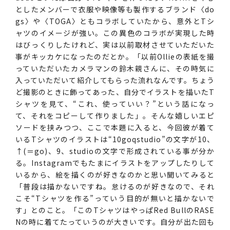
としたメンバーで衣服や映像等も製作するブランド〈do
gs〉や〈TOGA〉ともコラボしていたから、意外とTシ
ャツのイメージが強い。この異色のコラボが実現した時
はびっくりしたけれど、実は以前取材させていただいた
事がキッカケになったのだとか。「以前Ollieの表紙を撮
っていただいたカメラマンの鈴木親さんに、その時気に
入っていただいて紹介してもらった流れなんです。ちょう
ど撮影のときに飾ってあった、自分でイラストを描いたT
シャツを見て、“これ、使っていい？”という話になっ
て、それをコピーして作りました」。そんな嬉しいエピ
ソードを挟みつつ、ここで本題に入ると、今回彼が着て
いるTシャツのイラストは“10goqstudio”の文字が10、
↑(＝go)、9、studioの文字で形成されている事が分か
る。Instagramでもたまにイラストをアップしたりして
いるから、絵を描くのが好きなのかと思い聞いてみると
「普段は描かないですね。怠けるのが好きなので、それ
こそ“Tシャツを作る”っていう目的が無いと描かないで
す」とのこと。「このTシャツはやっぱRed BullのRASE
Nの時に着てたっていうのが大きいです。自分が出た回も