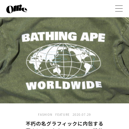
t
o
g
g
l
e
n
a
v
i
g
a
t
i
o
n
FASHION
FEATURE
2020.07.29
不朽の名グラフィックに内包する