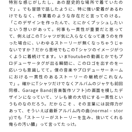
特別な感じがしたし、あの歴史的な場所で着ていたの
で」。でも冒頭で話したように、特に強い愛着があるわ
けでもなく、作業着のような存在だと言ってのける。
「このデザインを作ったんで、とにかくプッシュしたい
という想いがあって。何事も一貫性が重要だと思って
て、例えばこのTシャツが気に入らなくなって違うのを作
った場合に、いわゆるストーリーが無くなっちゃうじゃ
ないですか？だから意地でもこのTシャツのイメージがつ
くように着続けてます。いまYoutubeの動画とかでもプ
ロデューサータグが出る瞬間に、このロゴを出すのを一
応いつも意識してて。僕の音楽やプロデューサーネーム
における一貫性のあるストーリーの継続がこれなん
で」。確かにTシャツだけでなくアルバムのジャケも前回
同様、Garage Band(音楽製作ソフト)の画面を模したデ
ザインになっていて、ソレも彼の大切にする一貫性とい
うものなのだろう。だからこそ 、その言葉には説得力が
あって、そういえば最新アルバム内の曲(normal – stor
y)でも「ストーリーがストーリーを生み、抜いてくれる
俺らの汚い膿」って言ってたっけ。