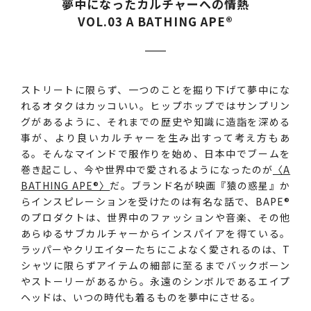
夢中になったカルチャーへの情熱
VOL.03 A BATHING APE®︎
ストリートに限らず、一つのことを掘り下げて夢中にな
れるオタクはカッコいい。ヒップホップではサンプリン
グがあるように、それまでの歴史や知識に造詣を深める
事が、より良いカルチャーを生み出すって考え方もあ
る。そんなマインドで服作りを始め、日本中でブームを
巻き起こし、今や世界中で愛されるようになったのが
〈A
BATHING APE®︎〉
だ。ブランド名が映画『猿の惑星』か
らインスピレーションを受けたのは有名な話で、BAPE®︎
のプロダクトは、世界中のファッションや音楽、その他
あらゆるサブカルチャーからインスパイアを得ている。
ラッパーやクリエイターたちにこよなく愛されるのは、T
シャツに限らずアイテムの細部に至るまでバックボーン
やストーリーがあるから。永遠のシンボルであるエイプ
ヘッドは、いつの時代も着るものを夢中にさせる。