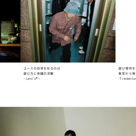
ユースの日常を彩るのは
遊び場所を
遊び方と老舗の洋服
東京から発
– Levi’s® –
-Timberlan