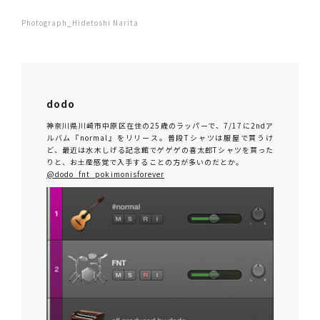
Photograph_Hidetoshi Narita
dodo
神奈川県川崎市中原区在住の25歳のラッパーで、7/17に2ndア
ルバム『normal』をリリース。普段Tシャツは服屋で買うけ
ど、最近は水木しげる記念館でゲゲゲの喜太郎Tシャツを買った
りと、お土産感覚で入手することの方が多いのだとか。
@dodo_fnt_pokimonisforever