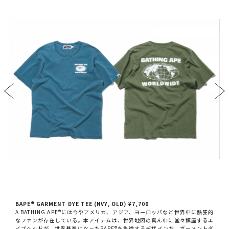
BAPE®︎ GARMENT DYE TEE (NVY, OLD) ¥7,700
A BATHING APE®︎には今やアメリカ、アジア、ヨーロッパなど世界中に熱狂的
なファンが存在している。本アイテムは、世界地図の真ん中に堂々鎮座するエ
イプヘッドが、世界基準になったBAPE®︎を象徴するデザインだ。ガーメントダ