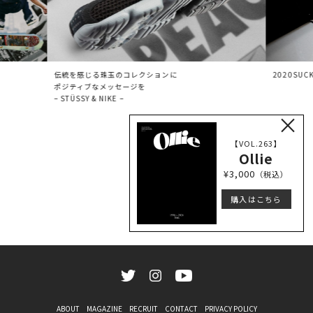
伝統を感じる珠玉のコレクションに
2020SUCKS
ポジティブなメッセージを
– STÜSSY & NIKE –
×
【VOL.263】
Ollie
¥3,000
（税込）
購入はこちら
ABOUT
MAGAZINE
RECRUIT
CONTACT
PRIVACY POLICY