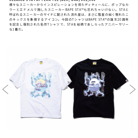
様々なスニーカーからインスピレーションを得たディティールに、ポップなカ
ラーとエナメルで施したスニーカーBAPE STA™も忘れちゃいけない。STAと
呼ばれるスニーカーのサイドに配された流れ星は、まさに彗星の如く現れたこ
のキックスを象徴するアイコン。今回のTシャツはBAPE STA™の誕生20周年
を記念し復刻された名作Tシャツで、STAを総柄であしらったアニバーサリー
な1着だ。