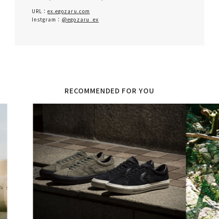
URL：
ex.egozaru.com
Instgram：
@egozaru_ex
RECOMMENDED FOR YOU