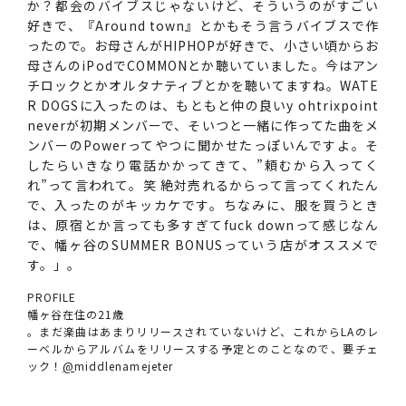
か？都会のバイブスじゃないけど、そういうのがすごい
好きで、『Around town』とかもそう言うバイブスで作
ったので。お母さんがHIPHOPが好きで、小さい頃からお
母さんのiPodでCOMMONとか聴いていました。今はアン
チロックとかオルタナティブとかを聴いてますね。WATE
R DOGSに入ったのは、もともと仲の良いy ohtrixpoint
neverが初期メンバーで、そいつと一緒に作ってた曲をメ
ンバーのPowerってやつに聞かせたっぽいんですよ。そ
したらいきなり電話かかってきて、”頼むから入ってく
れ”って言われて。笑 絶対売れるからって言ってくれたん
で、入ったのがキッカケです。ちなみに、服を買うとき
は、原宿とか言っても多すぎてfuck downって感じなん
で、幡ヶ谷のSUMMER BONUSっていう店がオススメで
す。」。
PROFILE
幡ヶ谷在住の21歳
。まだ楽曲はあまりリリースされていないけど、これからLAのレ
ーベルからアルバムをリリースする予定とのことなので、要チェ
ック！
@
middlenamejeter