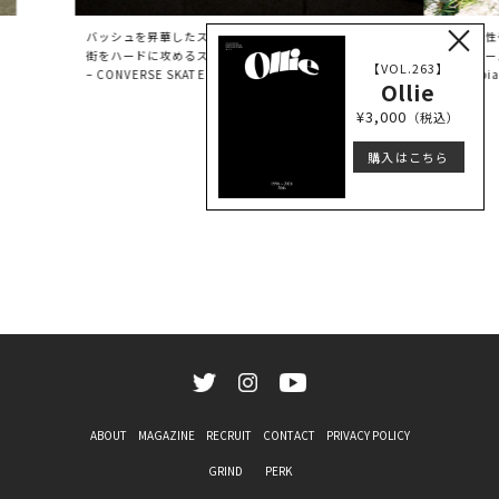
×
バッシュを昇華したスケシューは
新たな感性
街をハードに攻めるスケーターの味方
３人のユー
【VOL.263】
– CONVERSE SKATEBOARDING –
-Columbia
Ollie
¥3,000
（税込）
購入はこちら
ABOUT
MAGAZINE
RECRUIT
CONTACT
PRIVACY POLICY
GRIND
PERK