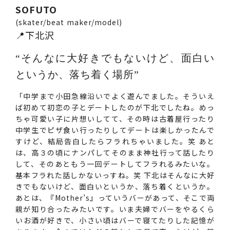
SOFUTO
(skater/beat maker/model)
📍下北沢
“そんなに大好きでもないけど、面白い
というか、落ち着く場所”
「中学まで小田急線沿いでよく遊んでました。そういえ
ば初めて初恋の子とデートしたのが下北でしたね。めっ
ちゃ可愛い子に片想いしてて、その時は古着屋行ったり
中学生でピザ食い行ったりしてデートは楽しかったんで
すけど、結局告白したらフラれちゃいました。笑 あと
は、高３の頃にナンパしてそのまま神社行って話したり
して、そのあともう一回デートしてフラれるみたいな。
基本フラれた話しかないっすね。笑 下北はそんなに大好
きでもないけど、面白いというか、落ち着くというか。
あとは、『Mother’s』っていうバーがあって、そこで両
親が知り合ったみたいです。いま夫婦でバーをやるくら
いお酒が好きで、小さい頃はバーで寝てたりした記憶が