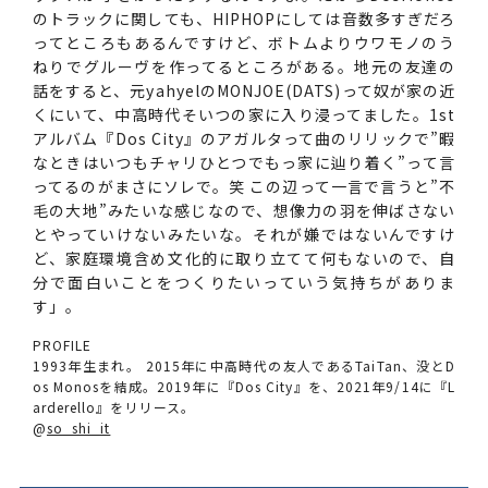
のトラックに関しても、HIPHOPにしては音数多すぎだろ
ってところもあるんですけど、ボトムよりウワモノのう
ねりでグルーヴを作ってるところがある。地元の友達の
話をすると、元yahyelのMONJOE(DATS)って奴が家の近
くにいて、中高時代そいつの家に入り浸ってました。1st
アルバム『Dos City』のアガルタって曲のリリックで”暇
なときはいつもチャリひとつでもっ家に辿り着く”って言
ってるのがまさにソレで。笑 この辺って一言で言うと”不
毛の大地”みたいな感じなので、想像力の羽を伸ばさない
とやっていけないみたいな。それが嫌ではないんですけ
ど、家庭環境含め文化的に取り立てて何もないので、自
分で面白いことをつくりたいっていう気持ちがありま
す」。
PROFILE
1993年生まれ。 2015年に中高時代の友人であるTaiTan、没とD
os Monosを結成。2019年に『Dos City』を、2021年9/14に『L
arderello』をリリース。
@
so_shi_it